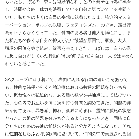
もいたし、特定の、或いは継続的な相手との不健全な行為に執着
し、時間や金銭、体力を浪費している自分に気づいている仲間も
いた。私たちの多くは自己の妄想に執着したまま、強迫的マスタ
ーベーション、ポルノの視聴、フェティシズム、のぞき、露出行
為が止まらなくなっていた。仲間のある者は他人を犠牲にし、ま
た私たちの多くは自分の抑えがたい欲望が原因で、家族、友人、
職場の同僚を巻き込み、被害を与えてきた。しばしば、自らの意
に反し自分がしていた行動(それが何であれ)を自分一人ではやめら
れないと感じていた。
SAグループに辿り着いて、表面に現れる行動の違いこそあって
も、性的な渇望からくる強迫症における共通の問題を分かち合
い、概ね性への強迫的な、ある種の欲求を共通点にして結びつい
た。心の内でお互いを同じ病を持つ仲間と認めてきた。問題の詳
細が何であれ、罪悪感、怖れ、孤独に苛まれ、霊的に瀕死の状態
だった。共通の問題を分かち合えるようになったとき、同時に自
分たちのための共通の解決法があると分かるようになった。それ
は
性的なしらふ
と呼ぶ状態に基づいて、仲間の中で実践される回