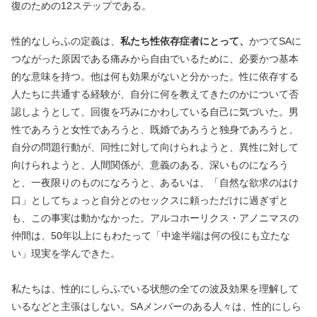
復のための12ステップである。
性的なしらふの定義は、
私たち性依存症者にとって、
かつてSAに
つながった原因である痛みから自由でいるために、必要かつ基本
的な意味を持つ。他は何も効果がないと分かった。性に依存する
人たちに共通する経験が、自分に何を教えてきたのかについて否
認しようとして、回復を巧みにかわしている自己に気づいた。男
性であろうと女性であろうと、既婚であろうと独身であろうと、
自分の問題行動が、同性に対して向けられようと、異性に対して
向けられようと、人間関係が、意義のある、深いものになろう
と、一夜限りのものになろうと、あるいは、「自然な欲求のはけ
口」としてちょっと自分とのセックスに頼っただけに過ぎずと
も、この事実は動かなかった。アルコホーリクス・アノニマスの
仲間は、50年以上にもわたって「中途半端は何の役にも立たな
い」現実を学んできた。
私たちは、性的にしらふでいる状態の全ての波及効果を理解して
いるなどと主張はしない。SAメンバーのある人々は、性的にしら