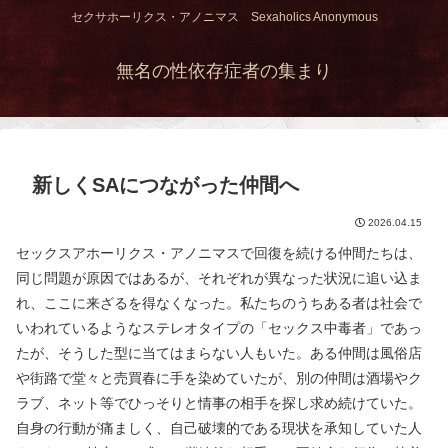
セクサホーリクス・アノニマス Sexaholics Anonymous
無名の性依存症者の集まり
新しくSAにつながった仲間へ
2026.04.15
セックスアホーリクス・アノニマスで回復を続ける仲間たちは、
同じ問題が原因ではあるが、それぞれが異なった状況に追い込ま
れ、ここに来ざるを得なくなった。私たちのうちある者は社会で
いわれているようなステレオタイプの「セックス中毒者」であっ
たが、そうした型に当てはまらない人もいた。ある仲間は風俗店
や街路で堂々と売買春に手を染めていたが、別の仲間は酒場やク
ラブ、ネット等でひっそりと情事の相手を探し求め続けていた。
自身の行動が痛ましく、自己破壊的である現状を承知していた人