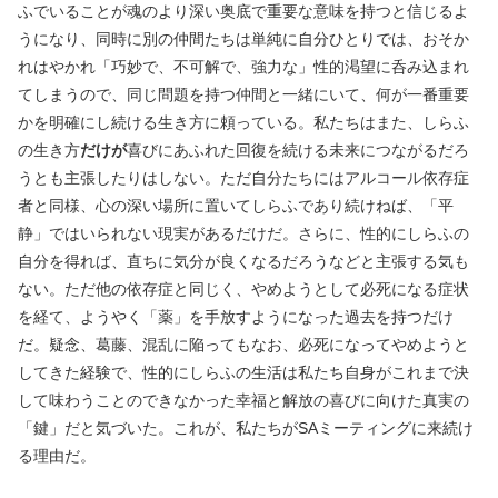
ふでいることが魂のより深い奥底で重要な意味を持つと信じるよ
うになり、同時に別の仲間たちは単純に自分ひとりでは、おそか
れはやかれ「巧妙で、不可解で、強力な」性的渇望に呑み込まれ
てしまうので、同じ問題を持つ仲間と一緒にいて、何が一番重要
かを明確にし続ける生き方に頼っている。私たちはまた、しらふ
の生き方
だけが
喜びにあふれた回復を続ける未来につながるだろ
うとも主張したりはしない。ただ自分たちにはアルコール依存症
者と同様、心の深い場所に置いてしらふであり続けねば、「平
静」ではいられない現実があるだけだ。さらに、性的にしらふの
自分を得れば、直ちに気分が良くなるだろうなどと主張する気も
ない。ただ他の依存症と同じく、やめようとして必死になる症状
を経て、ようやく「薬」を手放すようになった過去を持つだけ
だ。疑念、葛藤、混乱に陥ってもなお、必死になってやめようと
してきた経験で、性的にしらふの生活は私たち自身がこれまで決
して味わうことのできなかった幸福と解放の喜びに向けた真実の
「鍵」だと気づいた。これが、私たちがSAミーティングに来続け
る理由だ。